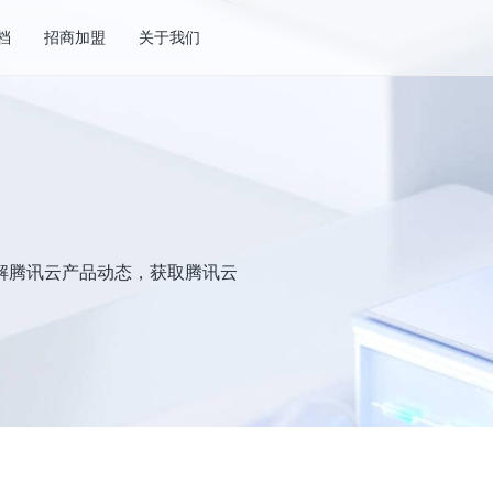
档
招商加盟
关于我们
解腾讯云产品动态，获取腾讯云