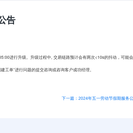
公告
10/28 05:00进行升级。升级过程中, 交易链路预计会有两次<10s的抖动，可能
创建工单”进行问题的提交咨询或咨询客户成功经理。
下一篇：2024年五一劳动节假期服务