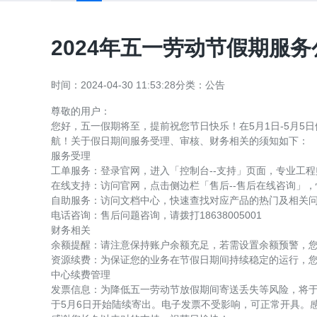
2024年五一劳动节假期服务
时间：2024-04-30 11:53:28
分类：公告
尊敬的用户：
您好，五一假期将至，提前祝您节日快乐！在5月1日-5月5
航！关于假日期间服务受理、审核、财务相关的须知如下：
服务受理
工单服务：登录官网，进入「控制台--支持」页面，专业工程
在线支持：访问官网，点击侧边栏「售后--售后在线咨询」
自助服务：访问文档中心，快速查找对应产品的热门及相关
电话咨询：售后问题咨询，请拨打18638005001
财务相关
余额提醒：请注意保持账户余额充足，若需设置余额预警，您
资源续费：为保证您的业务在节假日期间持续稳定的运行，您
中心续费管理
发票信息：为降低五一劳动节放假期间寄送丢失等风险，将于
于5月6日开始陆续寄出。电子发票不受影响，可正常开具。