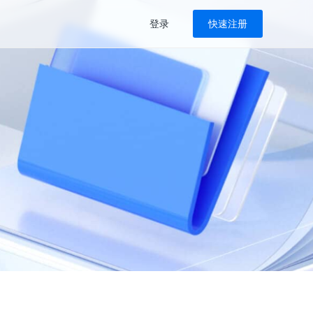
登录
快速注册