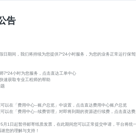
公告
日假日期间，我们将持续为您提供7*24小时服务，为您的业务正常运行保驾
师7*24小时为您服务，点击直达工单中心
，快速获取专业工程师的帮助
问题
可以在「费用中心--账户总览」中设置，点击直达费用中心账户总览
可以在「费用中心--续费管理」对即将到期的资源进行续费，点击直达费
5月1日起暂停邮寄纸质发票，在此期间您可以正常提交申请，平台将统
感谢您的理解与支持！