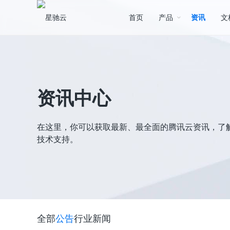
首页
产品
资讯
文
资讯中心
在这里，你可以获取最新、最全面的腾讯云资讯，了
技术支持。
全部
公告
行业新闻