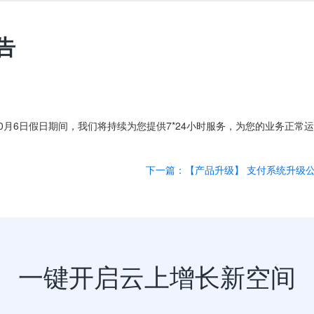
告
0月6日假日期间，我们将持续为您提供7*24小时服务，为您的业务正常
下一篇：【产品升级】 支付系统升级
一键开启云上增长新空间