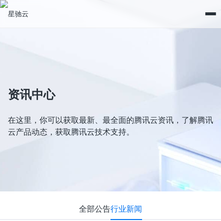
资讯中心
在这里，你可以获取最新、最全面的腾讯云资讯，了解腾讯
云产品动态，获取腾讯云技术支持。
全部
公告
行业新闻