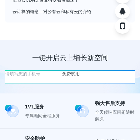
星驰云CDN是否支持泛域名加速？
云计算的概念—对公有云和私有云的介绍
一键开启云上增长新空间
免费试用
强大售后支持
1V1服务
全天候响应问题随时
专属顾问全程服务
解决
安全防护