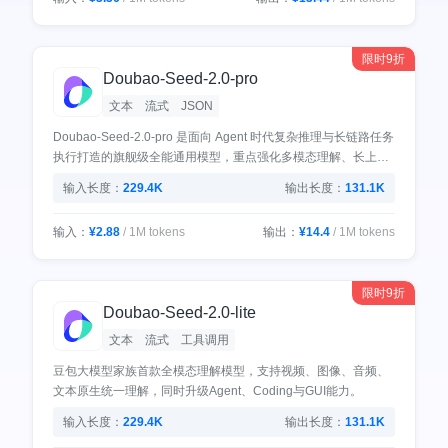
限时9折
Doubao-Seed-2.0-pro
文本
流式
JSON
Doubao-Seed-2.0-pro 是面向 Agent 时代复杂推理与长链路任务
执行打造的旗舰级全能通用模型，重点强化多模态理解、长上下
文推理、结构化生成和工具增强执行能力。模型在复杂指令处理
输入长度：
229.4K
输出长度：
131.1K
和多约束任务执行方面表现出色，能够稳定应对多步骤复杂规
划、高难度图文推理、视频内容理解和复杂分析等场景。
输入：
¥2.88
/ 1M tokens
输出：
¥14.4
/ 1M tokens
输入：
¥4.32
/ 1M tokens
输出：
¥21.6
/ 1M tokens
限时9折
Doubao-Seed-2.0-lite
文本
流式
工具调用
豆包大模型家族首款全模态理解模型，支持视频、图像、音频、
文本原生统一理解，同时升级Agent、Coding与GUI能力。
输入长度：
229.4K
输出长度：
131.1K