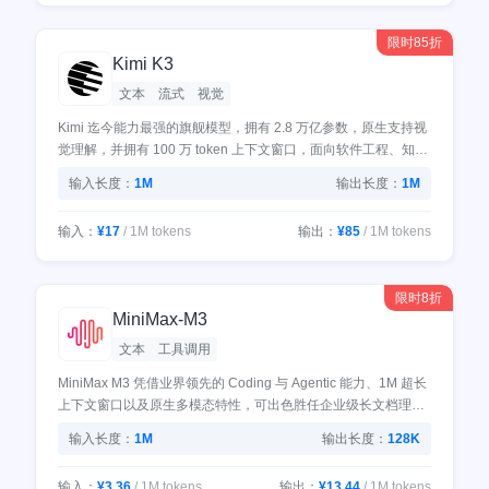
限时85折
Kimi K3
文本
流式
视觉
Kimi 迄今能力最强的旗舰模型，拥有 2.8 万亿参数，原生支持视
觉理解，并拥有 100 万 token 上下文窗口，面向软件工程、知识
工作和深度推理等前沿智能场景而设计。
输入长度：
1M
输出长度：
1M
输入：
¥17
/ 1M tokens
输出：
¥85
/ 1M tokens
限时8折
MiniMax-M3
文本
工具调用
MiniMax M3 凭借业界领先的 Coding 与 Agentic 能力、1M 超长
上下文窗口以及原生多模态特性，可出色胜任企业级长文档理
解、高质量内容生成、代码编写、Bug 修复及原生应用构建等任
输入长度：
1M
输出长度：
128K
务；强大的 Agentic 能力端到端贯通工作流，原生多模态更带来
流畅自然的图文混合交互体验。
输入：
¥3.36
/ 1M tokens
输出：
¥13.44
/ 1M tokens