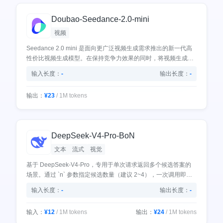
Doubao-Seedance-2.0-mini
视频
Seedance 2.0 mini 是面向更广泛视频生成需求推出的新一代高
性价比视频生成模型。在保持竞争力效果的同时，将视频生成能
力带入更低门槛、更高频、更规模化的应用场景
输入长度：
-
输出长度：
-
输出：
¥23
/ 1M tokens
输出：
¥23
/ 1M tokens
DeepSeek-V4-Pro-BoN
文本
流式
视觉
基于 DeepSeek-V4-Pro，专用于单次请求返回多个候选答案的
场景。通过 `n` 参数指定候选数量（建议 2~4），一次调用即可
获得多个独立采样结果，适用于 self-consistency 投票、Best-of-
输入长度：
-
输出长度：
-
N 择优、多样化内容生成等场景。
输入：
¥12
/ 1M tokens
输出：
¥24
/ 1M tokens