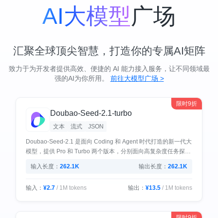
AI大模型
广场
汇聚全球顶尖智慧，打造你的专属AI矩阵
致力于为开发者提供高效、便捷的 AI 能力接入服务，让不同领域最
强的AI为你所用。
前往大模型广场 >
限时9折
Doubao-Seed-2.1-turbo
文本
流式
JSON
Doubao-Seed-2.1 是面向 Coding 和 Agent 时代打造的新一代大
模型，提供 Pro 和 Turbo 两个版本，分别面向高复杂度任务探索
和规模化生产场景。相较上一代版本，Seed 2.1 在 Coding 工程
输入长度：
262.1K
输出长度：
262.1K
交付、Agent 长链路任务执行和多模态理解三大方向上全面升
级，以更强的自主规划与动态修复能力，胜任真实研发与高价值
输入：
¥2.7
/ 1M tokens
输出：
¥13.5
/ 1M tokens
生产任务。
限时9折