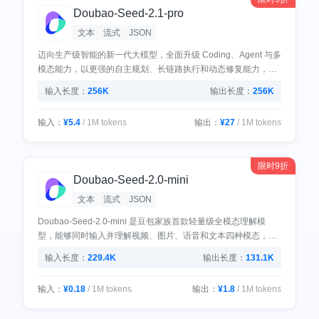
Doubao-Seed-2.1-pro
文本
流式
JSON
迈向生产级智能的新一代大模型，全面升级 Coding、Agent 与多
模态能力，以更强的自主规划、长链路执行和动态修复能力，胜
任企业真实复杂任务。支持深度思考与视觉理解。
输入长度：
256K
输出长度：
256K
输入：
¥5.4
/ 1M tokens
输出：
¥27
/ 1M tokens
限时9折
Doubao-Seed-2.0-mini
文本
流式
JSON
Doubao-Seed-2.0-mini 是豆包家族首款轻量级全模态理解模
型，能够同时输入并理解视频、图片、语音和文本四种模态，并
进行跨模态联合推理。支持音画协同、视频深度解构、音频全解
输入长度：
229.4K
输出长度：
131.1K
析，面向低时延、高并发与成本敏感场景提供极致推理速度。
输入：
¥0.18
/ 1M tokens
输出：
¥1.8
/ 1M tokens
输入：
¥0.36
/ 1M tokens
输出：
¥3.6
/ 1M tokens